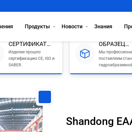
ения
Продукты
Новости
Знания
Пр
СЕРТИФИКАТ
ОБРАЗЕЦ
Изделие прошло
Мы профессиона
КВАЛИФИКАЦИИ
ПОЛНЫЙ.
сертификацию CE, ISO и
поставляем стан
SABER.
гидроабразивной
плазменной,
деревообрабат
и лазерной резки
Shandong EAA