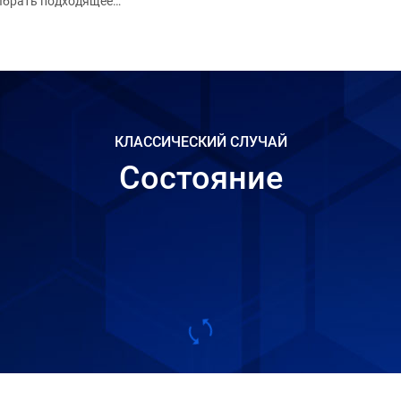
ыбрать подходящее
специализированн
рудование, такое как
функциональным
станок для
требованиями и
роабразивной резки,
дополнительным
енная резка, лазерная
принадлежностям
резка, станок для
вировки по камню и
евообрабатывающий
КЛАССИЧЕСКИЙ СЛУЧАЙ
зерный станок с ЧПУ.
Состояние