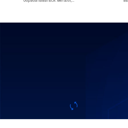
обрабатываться: металл,
в
камень, стекло, резина,
обо
дерево или любые другие.
Также необходимо
гид
подтвердить требования к
плазм
точности резки и бюджет
проекта.
гра
дер
фре