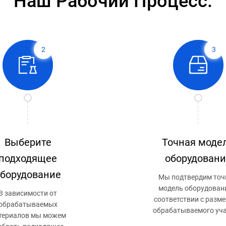
Наш Рабочий Процесс.
2
3
Выберите
Точная моде
подходящее
оборудовани
оборудование
Мы подтвердим точ
модель оборудован
В зависимости от
соответствии с разм
обрабатываемых
обрабатываемого уча
териалов мы можем
цветом и внешним ви