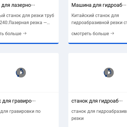
 для лазерно···
Машина для гидроаб···
ый станок для резки труб
Китайский станок для
6240:Лазерная резка —
гидроабразивной резки с
ее широко используемый
камня и металла.
ть больше
смотреть больше
обработки материалов. В
м станке для резки труб
6240 использ
 для гравиро···
станок для гидроаб···
 для гравировки по
станок для гидроабразив
резки