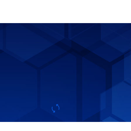
ыми
в соответствии с условиями
и
контракта.
и
и.