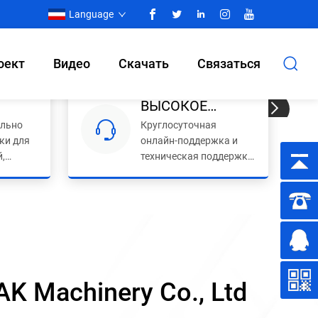
Language
оект
Видео
Скачать
Связаться
ВЫСОКОЕ
льно
Круглосуточная
КАЧЕСТВО
ки для
онлайн-поддержка и
ПОСЛЕ
,
техническая поддержка
ПРОДАЖИ
за рубежом.
ывающей
.
K Machinery Co., Ltd