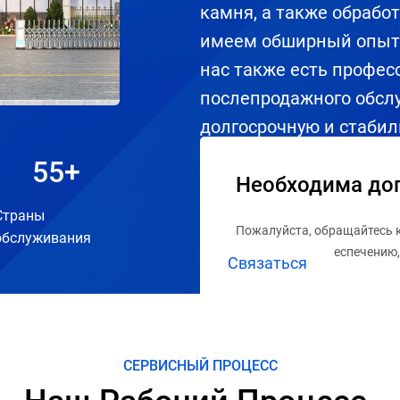
камня, а также обрабо
имеем обширный опыт 
нас также есть профе
послепродажного обсл
долгосрочную и стабил
помогающая пользоват
55
+
Необходима до
ценность.
Страны
Пожалуйста, обращайтесь 
обслуживания
техническому обеспечению,
Связаться
информация, например, о п
обслуживании.
СЕРВИСНЫЙ ПРОЦЕСС