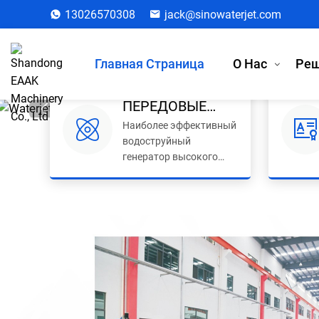
13026570308
jack@sinowaterjet.com
Главная Страница
О Нас
Реш
ПЕРЕДОВЫЕ
Наиболее эффективный
ТЕХНОЛОГИИ
водоструйный
генератор высокого
давления с низким
энергопотреблением и
высокой
производительностью.