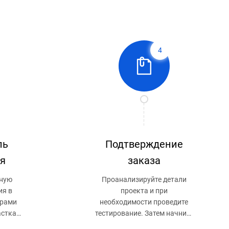
4
ль
Подтверждение
я
заказа
ную
Проанализируйте детали
ия в
проекта и при
ерами
необходимости проведите
стка,
тестирование. Затем начните
дом,
производство оборудования